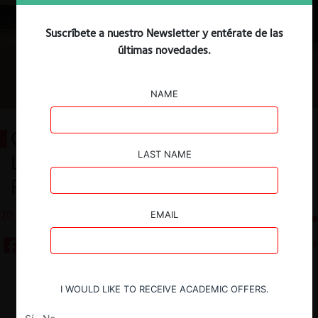
Suscríbete a nuestro Newsletter y entérate de las
últimas novedades.
NAME
Cuenta Pública del TDLC 2026:
LAST NAME
Labor Jurisdiccional y Estrechez
Presupuestaria
20.05.2026
CeCo Chile
EMAIL
5 minutos
Descargar
Guardar
I WOULD LIKE TO RECEIVE ACADEMIC OFFERS.