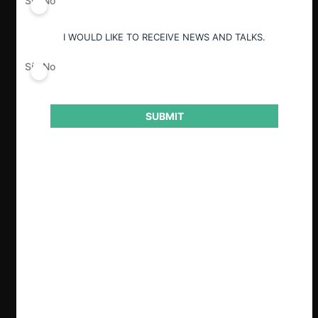
Sí
No
ESP
ENG
I WOULD LIKE TO RECEIVE NEWS AND TALKS.
Sí
No
SUBMIT
Clave
El pasado 12 de mayo, el presidente del
TDLC, Nicolás Rojas Covarrubias, rindió la
Cuenta Pública 2025 de la institución. En su
intervención, entre otras cosas, repasó la
labor jurisdiccional del período, incluyendo
sentencias relevantes como WOM sobre
precios excesivos, junto con advertir sobre las
crecientes restricciones presupuestarias que