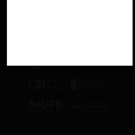
circunstancias suficiente para dejar sin efecto el resuelvo 2
de la Resolución N° 62 (congelamiento de la banda 3,5
GHz). En materia de informes, se emitieron cuatro, dos de
ellos sobre la Ley REP.
En cuanto a la actividad de la Corte Suprema, durante
2025 resolvió diez recursos de reclamación contra
decisiones del Tribunal, confirmando en seis ocasiones y
revocando en cuatro (dos casos por ley REP, una por uno
de los casos de
colusión en servicios de helicópteros para el
combate de incendios
, y la otra por la incorporación de
medidas adicionales a la
multa en contra de CDF
por abuso
de posición dominante).
Presupuesto y cambios de
ministros
El presupuesto asignado al TDLC para 2025 fue de M$2.801.
Para 2026, el presupuesto asignado es de M$2.859, lo que
representa una reducción real del 1%. Sobre este escenario, el
presidente afirmó que «los gastos distintos a personal han ido