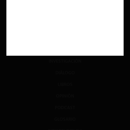
ACTUALIDAD
INVESTIGACIÓN
DIÁLOGO
LIBROS
OPINIÓN
PODCAST
GLOSARIO