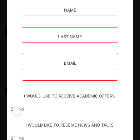
NAME
GRUPO BIOS – PRODUCTORA DE ALIMENTOS
CONCENTRADOS PARA ANIMALES.
LAST NAME
29.03.2025
|
EMAIL
SOLDADURAS WEST ARCO – SAGER
I WOULD LIKE TO RECEIVE ACADEMIC OFFERS.
Sí
No
29.03.2025
|
I WOULD LIKE TO RECEIVE NEWS AND TALKS.
Sí
No