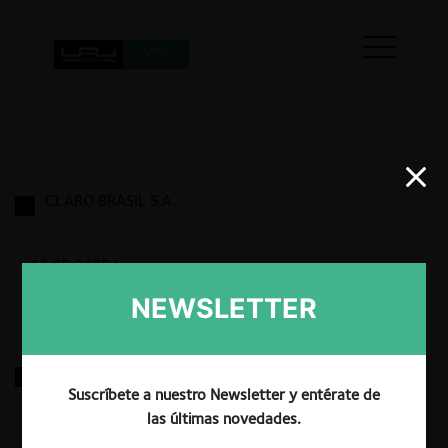
CLARO BRASIL S.A.
16.05.2025
|
NEWSLETTER
EUROFARMA – SANOFI AVENTIS
Suscríbete a nuestro Newsletter y entérate de
las últimas novedades.
29.03.2025
|