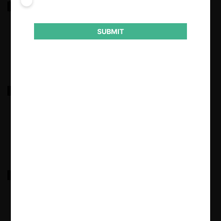
LABORATORIOS BUSSIÉ – VITALIS
SUBMIT
29.03.2025
|
ELIS COLOMBIA – TECNILAVADO
29.03.2025
|
DV CARE NETHERLANDS – FRESENIUS MEDICAL
CARE
29.03.2025
|