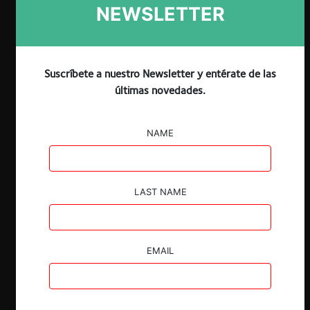
NEWSLETTER
Suscríbete a nuestro Newsletter y entérate de las
Claves:
últimas novedades.
La Comisión Europea sometió a consulta
NAME
pública un borrador preliminar de
normas procedimentales para la
aplicación de la
Digital Markets Act
.
Estas normas buscan regular la manera
LAST NAME
de realizar notificaciones conforme a la
DMA, entre otros aspectos prácticos
relativos al derecho del investigado a ser
EMAIL
oído.
Algunas de estas normas podrían
eventualmente prestarse para
situaciones de desprotección de los