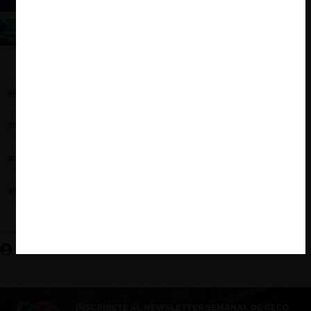
Nuevo episodio de la saga Qualcomm: Un “tirón de
orejas” del Tribunal General a la Comisión Europea
#DMA
#DIGITAL MARKETS ACT
#COMISIÓN EUROPEA
#CONSULTA PÚBLICA
#UNIÓN EUROPEA
#NORMAS PROCEDIMENTALES
#DERECHO PROCESAL
#GATEKEEPER
#UMBRALES
Sebastián Cañas O. | CeCo Chile