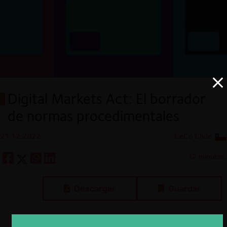
Digital Markets Act: El borrador
de normas procedimentales
21.12.2022
CeCo Chile
12 minutos.
Descargar
Guardar
ESP
ENG