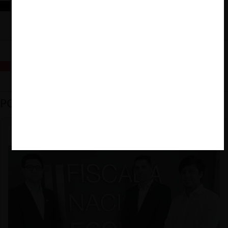
Reflexiones sobre las decisiones de la Comisión Antidistorsiones y
sus desafíos futuros
La fusión Paramount / Warner Bros: el viaje de un gigante
PODCAST DESTACADO