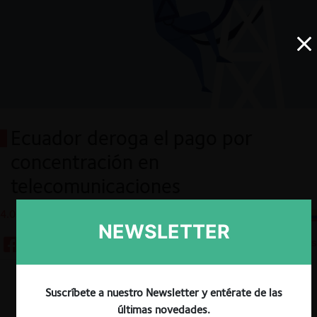
Ecuador deroga el pago por
concentración en
telecomunicaciones
4.01.2023
CeCo Ecuador
NEWSLETTER
7 minutos
Descargar
Guardar
Suscríbete a nuestro Newsletter y entérate de las
últimas novedades.