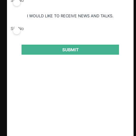
Sí
No
ESP
ENG
I WOULD LIKE TO RECEIVE NEWS AND TALKS.
Sí
No
Claves
SUBMIT
En enero de 2026 se cerró el proceso
del nuevo sistema tarifario de Transbank:
la Corte Suprema rechazó las
reclamaciones contra la Resolución
N°86 del TDLC, validando el diseño de
un esquema en dos etapas y el umbral
para una eventual desregulación, y la FNE
constató el cumplimiento de dicha
condición, archivando la investigación y
habilitando la desregulación del margen
adquirente, poniendo término a casi dos