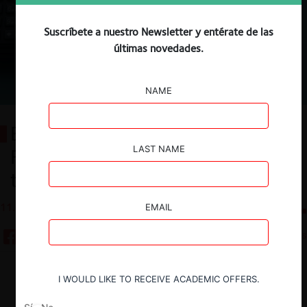
Suscríbete a nuestro Newsletter y entérate de las
últimas novedades.
NAME
El fin de una era: Corte Suprema y
LAST NAME
FNE dan término al sistema
tarifario regulado de Transbank
11.02.2026
CeCo Chile
EMAIL
4 minutos
Descargar
Guardar
I WOULD LIKE TO RECEIVE ACADEMIC OFFERS.