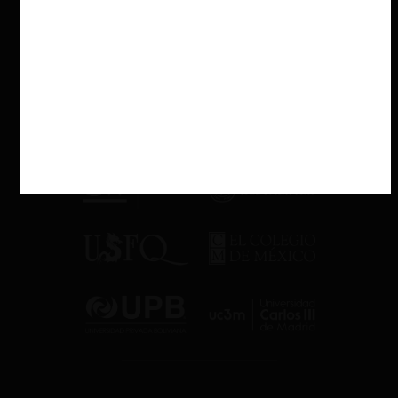
Resolución N°22 y efectos
futuros: Transbank
desregulado
Con posterioridad a la sentencia de la Corte, la FNE
llevó a cabo
una investigación de fiscalización
, con el objeto de constatar si se
cumplían las condiciones establecidas en la Resolución N°86
para proceder a la desregulación del margen adquirente
.
Mediante la Resolución N°22:
la FNE declaró cumplida dicha condición
, verificando que la
participación de Transbank en el segmento de
procesamiento adquirente
se había mantenido por debajo
del 50%
durante al menos seis meses consecutivos.
la FNE resolvió archivar la investigación,
habilitando la
implementación de la segunda etapa del sistema tarifario
aprobado por el TDLC
, esto es, la desregulación del margen
adquirente de Transbank.