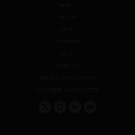
Corte Suprema rechaza recurso de queja de la FNE
PRENSA
EVENTOS
Benjamín Peña B.
GALERÍA
NOSOTROS
EQUIPO
CONTACTO
PUBLICA CON NOSOTROS
SUSCRÍBETE AL NEWSLETTER
Términos y condiciones y políticas de privacidad
Políticas de Cookies