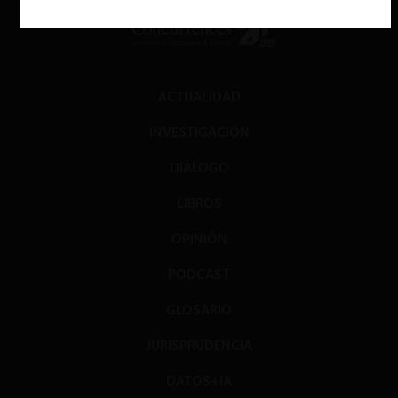
ACTUALIDAD
INVESTIGACIÓN
DIÁLOGO
LIBROS
OPINIÓN
PODCAST
GLOSARIO
JURISPRUDENCIA
DATOS+IA