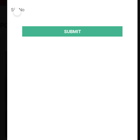
La fusión Paramount / Warner Bros: el viaje de un gigante
Sí
No
PODCAST DESTACADO
SUBMIT
Felipe Castro y Mauricio Garetto |
24.06.2026
Estudio de mercado de la educación (con Felipe Castro y
Mauricio Garetto)