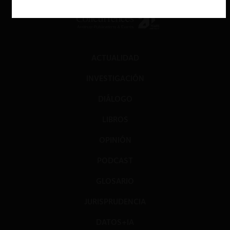
ACTUALIDAD
INVESTIGACIÓN
DIÁLOGO
LIBROS
OPINIÓN
PODCAST
GLOSARIO
JURISPRUDENCIA
DATOS+IA