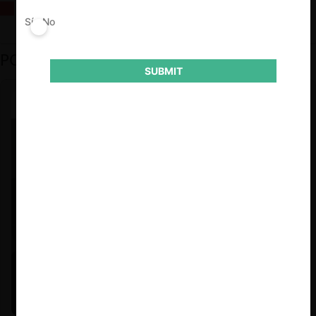
La fusión Paramount / Warner Bros: el viaje de un gigante
Sí
No
PODCAST DESTACADO
SUBMIT
Felipe Castro y Mauricio Garetto |
24.06.2026
Estudio de mercado de la educación (con Felipe Castro y
Mauricio Garetto)