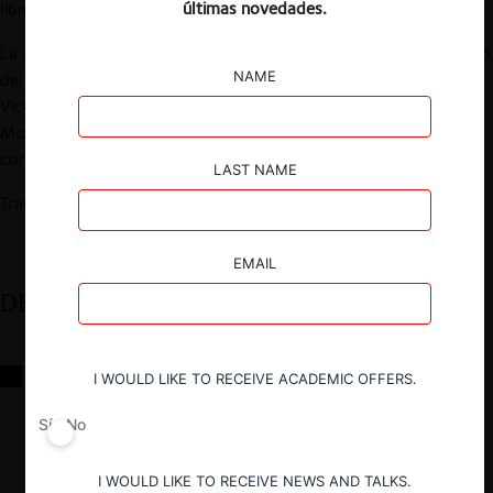
últimas novedades.
libre competencia en Latinoamérica».
La instancia contará con la participación de Pablo Márquez, Socio
NAME
del área antitrust de ECIJA, Colombia; Alejandro Lombardi, Senior
Vice President de Compass Lexecon, Argentina y; Carolina
Moreno, Red Pro Competencia, Chile. El rol de moderador
corresponderá a Andrés Pozo, editor DF SUD.
LAST NAME
Transmite dfsud.com y df.cl
EMAIL
DESTACADOS
Reflexiones sobre las decisiones de la Comisión Antidistorsiones y
I WOULD LIKE TO RECEIVE ACADEMIC OFFERS.
sus desafíos futuros
Sí
No
I WOULD LIKE TO RECEIVE NEWS AND TALKS.