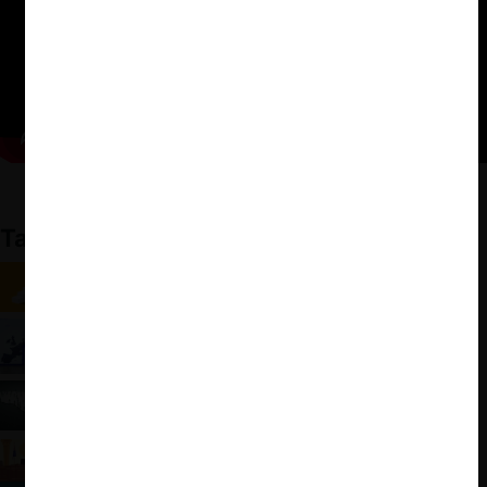
También te puede interesar
ForoCompetencia: El nuevo rol del derecho de la
competencia, según Ioannis Lianos
ForoCompetencia: La política detrás de la
competencia (Cristina Caffarra)
ForoCompetencia: Tendencias regulatorias en el
control de fusiones en Latinoamérica
ForoCompetencia: la visión del actual derecho
antitrust en EE.UU. según el juez Ginsburg