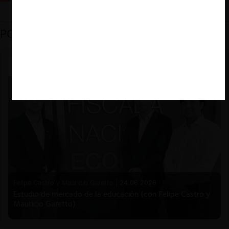
PODCAST DESTACADO
Felipe Castro y Mauricio Garetto |
24.06.2026
Estudio de mercado de la educación (con Felipe Castro y
Mauricio Garetto)