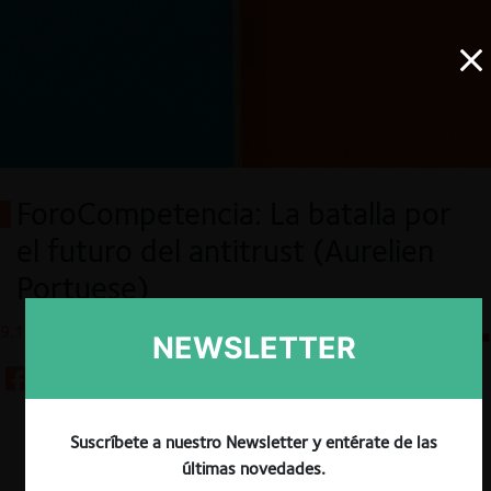
ForoCompetencia: La batalla por
el futuro del antitrust (Aurelien
Portuese)
9.12.2025
CeCo Chile
NEWSLETTER
Suscríbete a nuestro Newsletter y entérate de las
Descargar
Guardar
últimas novedades.