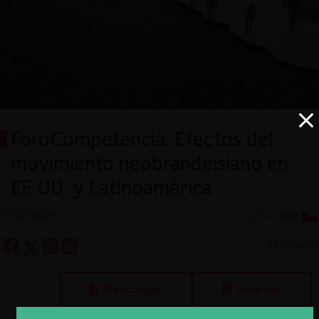
ForoCompetencia: Efectos del
movimiento neobrandeisiano en
EE.UU. y Latinoamérica
19.07.2023
CeCo Chile
14 minutos
Descargar
Guardar