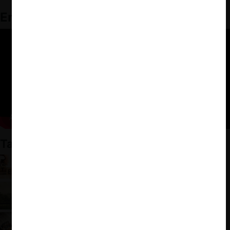
Enlaces relacionados
También te puede interesar:
Cooperación internacional entre agencias de
competencia: ¿Un sueño imposible?
Déjà vu: La Orden Ejecutiva de Biden y la
influencia neo-brandeisiana
EE.UU.: el enfoque de Biden en materia de