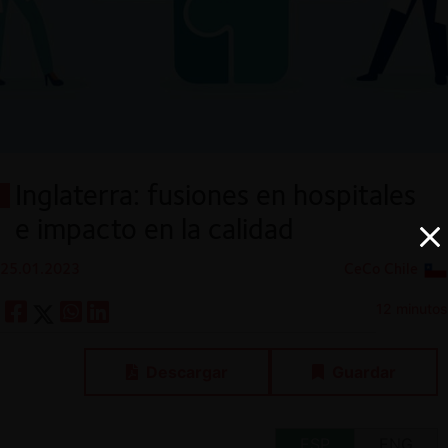
Inglaterra: fusiones en hospitales
e impacto en la calidad
25.01.2023
CeCo Chile
12 minutos
Descargar
Guardar
ESP
ENG