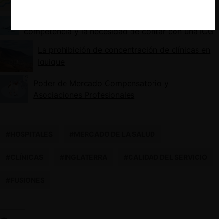
fusiones europeo
La persistencia de los médicos en infringir la libre
competencia y la necesidad de contar con una ICG
La prohibición de concentración de clínicas en
Iquique
Poder de Mercado Compensatorio y
Asociaciones Profesionales
#HOSPITALES
#MERCADO DE LA SALUD
#CLÍNICAS
#INGLATERRA
#CALIDAD DEL SERVICIO
#FUSIONES