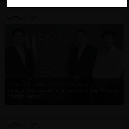
PODCAST DESTACADO
Felipe Castro y Mauricio Garetto |
24.06.2026
Estudio de mercado de la educación (con Felipe Castro y
Mauricio Garetto)