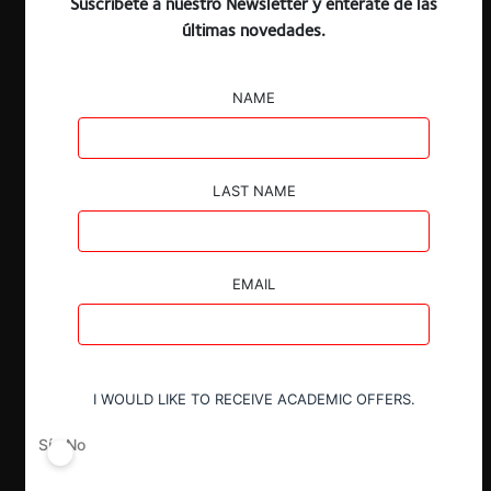
Suscríbete a nuestro Newsletter y entérate de las
últimas novedades.
ESP
ENG
NAME
Claves
LAST NAME
La urgencia del cambio climático ha
provocado que distintas disciplinas,
incluyendo el derecho de competencia,
EMAIL
se involucren directa o indirectamente en
la tarea de contribuir a la preservación
del medioambiente.
En el Día Mundial del Medioambiente,
I WOULD LIKE TO RECEIVE ACADEMIC OFFERS.
recopilamos una serie de notas de
actualidad, columnas e investigaciones
Sí
No
que han sido publicadas por CeCo,
referentes al vínculo entre la libre