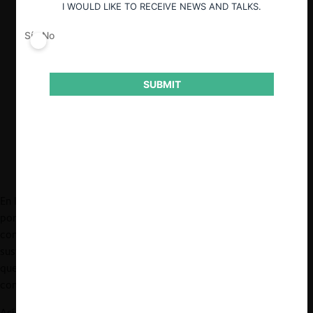
I WOULD LIKE TO RECEIVE NEWS AND TALKS.
competencia y la sustentabilidad.
Sí
No
Asimismo, repasamos las principales
áreas en las que se han incorporado
criterios de sustentabilidad al análisis de
libre competencia: (i) conductas
SUBMIT
horizontales; (ii) conductas unilaterales;
(iii) objetivos de la libre competencia.
En los últimos años, debido a la creciente preocupación mundial
por el cambio climático y la necesidad de adoptar medidas que
contribuyan a la conservación del medioambiente, la
sustentabilidad medioambiental se ha convertido en un tópico
que se ha adentrado en diversas disciplinas, incluyendo la libre
competencia.
Así, diversas autoridades de competencia (p. ej., la CMA de Reino