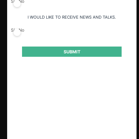
Sí
No
I WOULD LIKE TO RECEIVE NEWS AND TALKS.
ESP
ENG
Sí
No
SUBMIT
Clave
El 25 de noviembre de 2025, el Tribunal
de Defensa de la Libre Competencia
recibió una consulta de Entel para
modificar o eliminar los límites a la
tenencia de espectro radioeléctrico
establecidos en la Resolución
N°59/2019. Ante ello, la Fiscalía