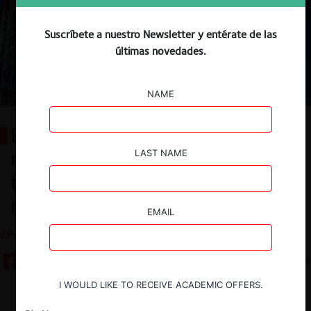
Suscríbete a nuestro Newsletter y entérate de las
últimas novedades.
NAME
La postura de la FNE sobre la
modificación de los límites de
LAST NAME
tenencia de espectro
radioeléctrico
EMAIL
29.04.2026
6 minutos
I WOULD LIKE TO RECEIVE ACADEMIC OFFERS.
Descargar
Guardar