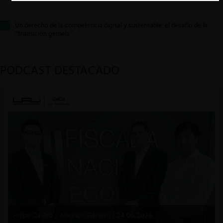
Un derecho de la competencia digital y sustentable: el desafío de la
“transición gemela”
PODCAST DESTACADO
Felipe Castro y Mauricio Garetto |
24.06.2026