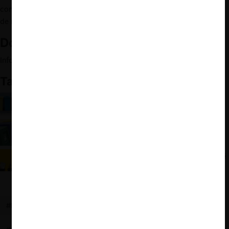
competencia y qué tan deferente será con la visión de dinámica
de mercado adoptada por la Fiscalía.
Documentos relacionados:
Informe FNE sobre Anteproyecto del MMA-
Rol 2667-21
También te puede interesar:
Ley REP: Primer sistema colectivo de gestión de
residuos sometido al control del TDLC
Riesgos de la gestión colectiva de residuos: Caso
SIGENEM según la FNE
Tensión entre sustentabilidad y competencia en los
cinco informes pendientes ante el TDLC
#MEDIO AMBIENTE
#ACUERDO ENTRE COMPETIDORES