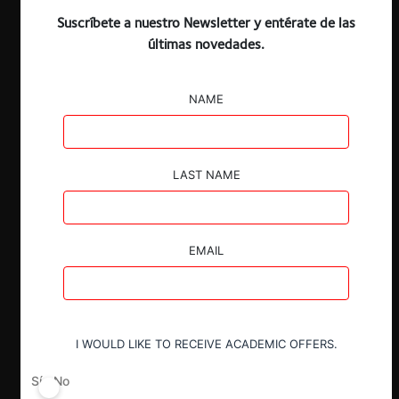
Suscríbete a nuestro Newsletter y entérate de las
ESP
ENG
últimas novedades.
NAME
Claves:
LAST NAME
El pasado 22 de abril, la Fiscalía Nacional
Económica emitió un informe al
Ministerio de Medio Ambiente (MMA)
sobre el Anteproyecto de Decreto
EMAIL
Supremo que Establece Metas de
Recolección y Valorización y Otras
Obligaciones Asociadas de Aceites
Lubricantes.
I WOULD LIKE TO RECEIVE ACADEMIC OFFERS.
Por mandato de la misma Ley REP, si el
MMA decide restringir el sistema de
Sí
No
gestión de residuos para evitar