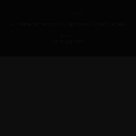
Términos y condiciones y políticas de privacidad
Políticas de Cookies
Av. Presidente Errázuriz 3485, Las Condes, Santiago de Chile.
Teléfono
(56 2) 2331 1000