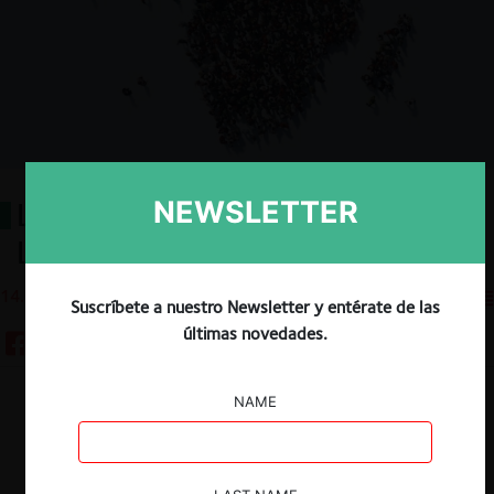
NEWSLETTER
Los diez años de la CCC:
Lecciones para la CAN
14.06.2023
CeCo EE.UU
Suscríbete a nuestro Newsletter y entérate de las
últimas novedades.
NAME
Descargar
Guardar