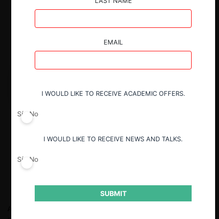
LAST NAME
EMAIL
I WOULD LIKE TO RECEIVE ACADEMIC OFFERS.
Sí
No
I WOULD LIKE TO RECEIVE NEWS AND TALKS.
Sí
No
SUBMIT
Alejandro Ibarra
Abogado especialista en derecho de la
competencia y libre mercado de la Pontificia Universidad