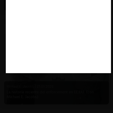
Mauricio Garetto)
Michael E. Jacobs |
21.01.2026
La historia reciente del enforcement en EE.UU. (con
Michael E. Jacobs)