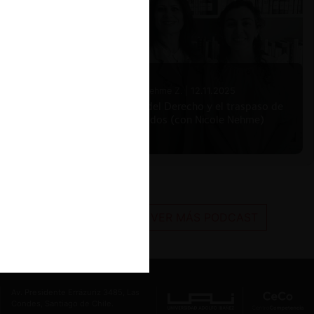
Nicole Nehme Z. |
12.11.2025
El arte del Derecho y el traspaso de
los legados (con Nicole Nehme)
VER MÁS PODCAST
Av. Presidente Errázuriz 3485, Las
Condes, Santiago de Chile.