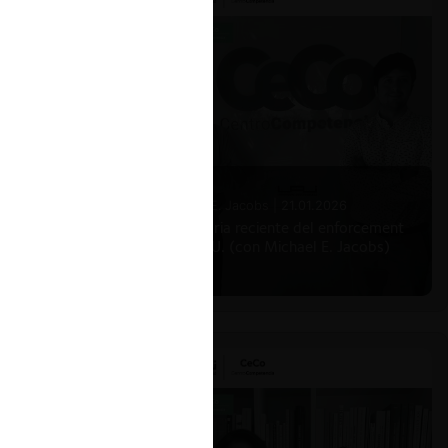
Michael E. Jacobs |
21.01.2026
La historia reciente del enforcement
en EE.UU. (con Michael E. Jacobs)