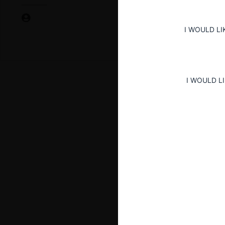
I WOULD LI
I WOULD L