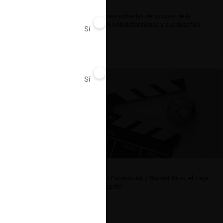
Reflexiones sobre las decisiones de la
Comisión Antidistorsiones y sus desafíos
Sí
No
futuros
Sí
No
La fusión Paramount / Warner Bros: el viaje
de un gigante