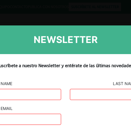
QUIPO
CONTACTO
PUBLICA CON NOSOTROS
SUSCRÍBETE AL NEWSLETTER
NEWSLETTER
Libros
Opinión
Podcast
 competencia publica repor
uscríbete a nuestro Newsletter y entérate de las últimas novedade
NAME
LAST N
EMAIL
Guard