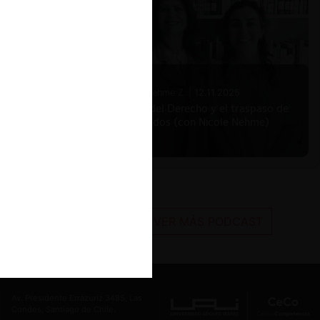
Nicole Nehme Z. |
12.11.2025
El arte del Derecho y el traspaso de
los legados (con Nicole Nehme)
VER MÁS PODCAST
Av. Presidente Errázuriz 3485, Las
Condes, Santiago de Chile.