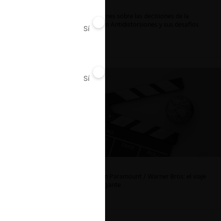
Reflexiones sobre las decisiones de la
Comisión Antidistorsiones y sus desafíos
Sí
No
futuros
Sí
No
La fusión Paramount / Warner Bros: el viaje
de un gigante