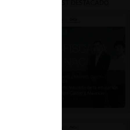
PODCAST DESTACADO
Felipe Castro y Mauricio Garetto |
24.06.2026
Estudio de mercado de la educación
(con Felipe Castro y Mauricio
Garetto)