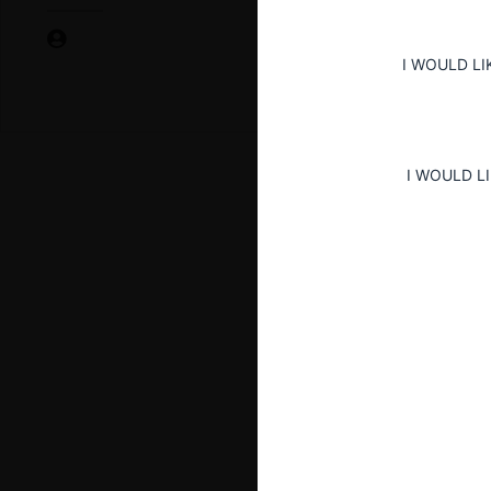
I WOULD LI
I WOULD L