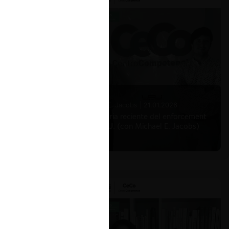
Michael E. Jacobs |
21.01.2026
La historia reciente del enforcement
en EE.UU. (con Michael E. Jacobs)