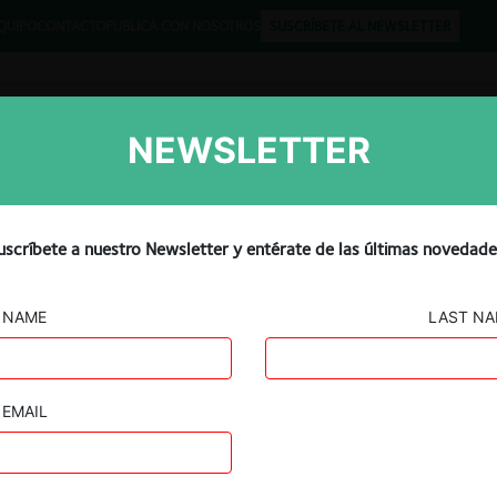
QUIPO
CONTACTO
PUBLICA CON NOSOTROS
SUSCRÍBETE AL NEWSLETTER
NEWSLETTER
Libros
Opinión
Podcast
cuerdo de cooperación técn
uscríbete a nuestro Newsletter y entérate de las últimas novedade
o del Estado de Minas Gera
NAME
LAST N
EMAIL
Guard