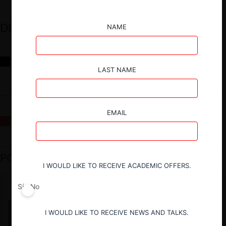
DESTACADOS
NAME
Reflexiones sobre las decisiones de la Comisión Antidistorsiones y
sus desafíos futuros
LAST NAME
EMAIL
La fusión Paramount / Warner Bros: el viaje de un gigante
PODCAST DESTACADO
I WOULD LIKE TO RECEIVE ACADEMIC OFFERS.
Sí
No
I WOULD LIKE TO RECEIVE NEWS AND TALKS.