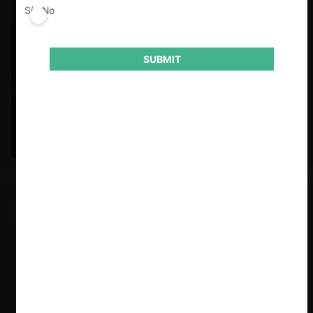
Sí
No
SUBMIT
Felipe Castro y Mauricio Garetto |
24.06.2026
Estudio de mercado de la educación (con Felipe Castro y
Mauricio Garetto)