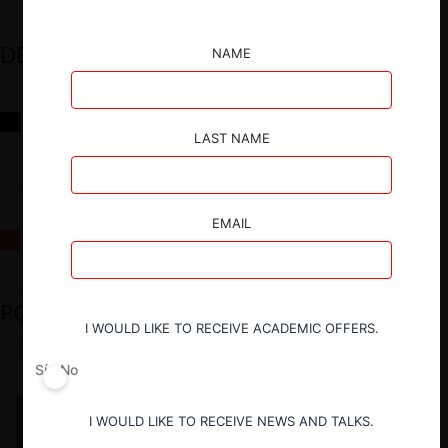
DESTACADOS
NAME
Reflexiones sobre las decisiones de la Comisión Antidistorsiones y
sus desafíos futuros
LAST NAME
EMAIL
La fusión Paramount / Warner Bros: el viaje de un gigante
PODCAST DESTACADO
I WOULD LIKE TO RECEIVE ACADEMIC OFFERS.
Sí
No
I WOULD LIKE TO RECEIVE NEWS AND TALKS.