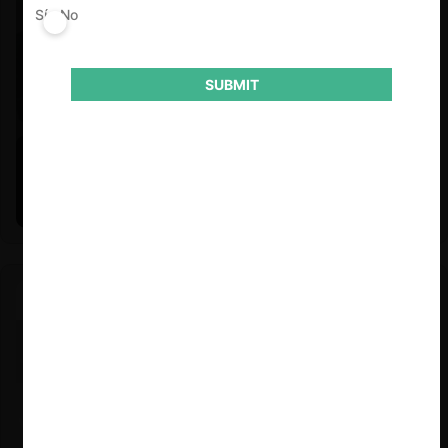
Sí
No
SUBMIT
Felipe Castro y Mauricio Garetto |
24.06.2026
Estudio de mercado de la educación (con Felipe Castro y
Mauricio Garetto)