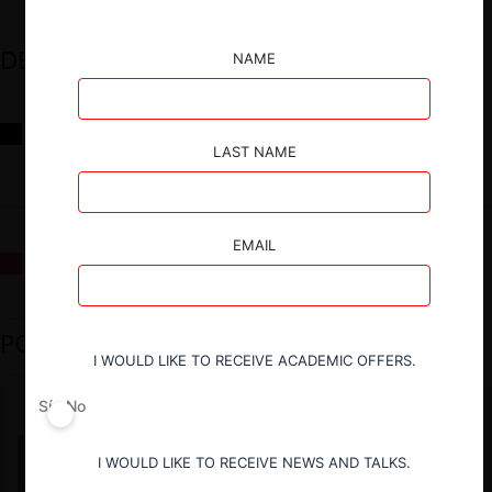
DESTACADOS
NAME
Reflexiones sobre las decisiones de la Comisión Antidistorsiones y
sus desafíos futuros
LAST NAME
EMAIL
La fusión Paramount / Warner Bros: el viaje de un gigante
PODCAST DESTACADO
I WOULD LIKE TO RECEIVE ACADEMIC OFFERS.
Sí
No
I WOULD LIKE TO RECEIVE NEWS AND TALKS.