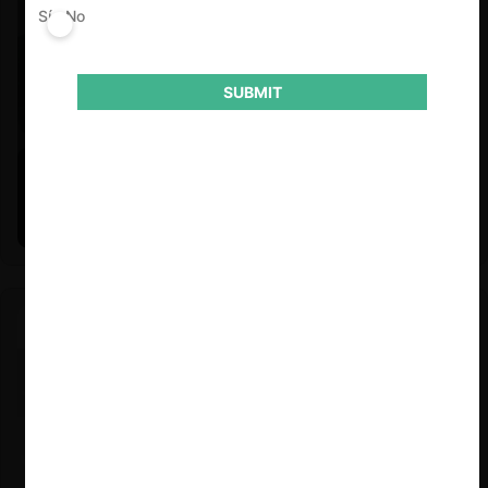
Sí
No
SUBMIT
Felipe Castro y Mauricio Garetto |
24.06.2026
Estudio de mercado de la educación (con Felipe Castro y
Mauricio Garetto)