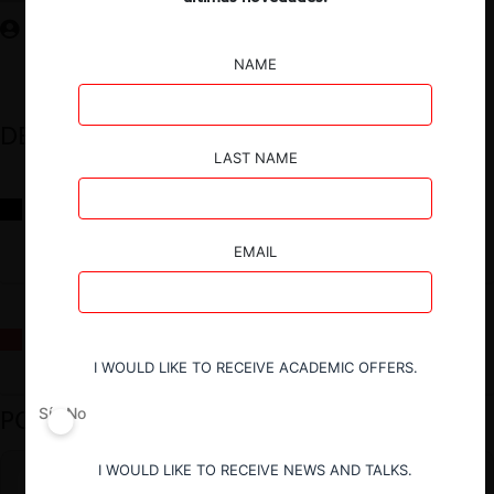
NAME
DESTACADOS
LAST NAME
Reflexiones sobre las decisiones de la Comisión Antidistorsiones y
sus desafíos futuros
EMAIL
La fusión Paramount / Warner Bros: el viaje de un gigante
I WOULD LIKE TO RECEIVE ACADEMIC OFFERS.
PODCAST DESTACADO
Sí
No
I WOULD LIKE TO RECEIVE NEWS AND TALKS.