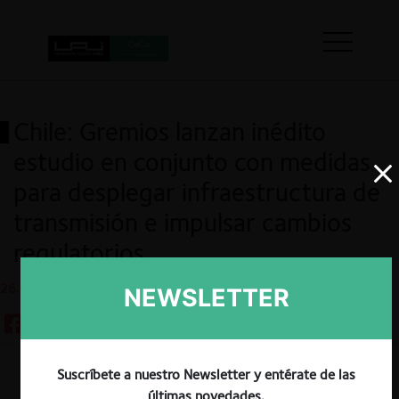
Chile: Gremios lanzan inédito
estudio en conjunto con medidas
para desplegar infraestructura de
transmisión e impulsar cambios
regulatorios
26.12.2023
NEWSLETTER
Suscríbete a nuestro Newsletter y entérate de las
Guardar
últimas novedades.