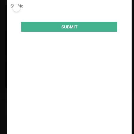
Sí
No
SUBMIT
Felipe Castro y Mauricio Garetto |
24.06.2026
Estudio de mercado de la educación (con Felipe Castro y
Mauricio Garetto)