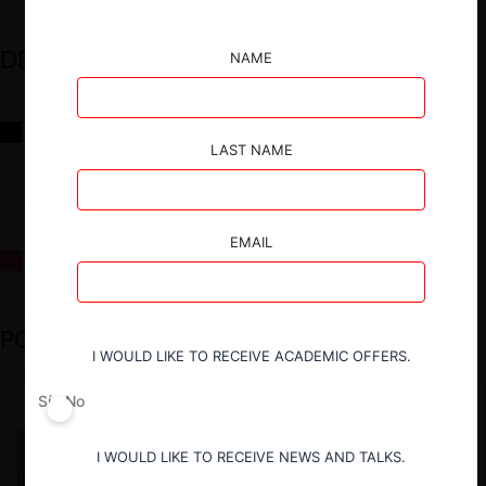
DESTACADOS
NAME
Reflexiones sobre las decisiones de la Comisión Antidistorsiones y
sus desafíos futuros
LAST NAME
EMAIL
La fusión Paramount / Warner Bros: el viaje de un gigante
PODCAST DESTACADO
I WOULD LIKE TO RECEIVE ACADEMIC OFFERS.
Sí
No
I WOULD LIKE TO RECEIVE NEWS AND TALKS.