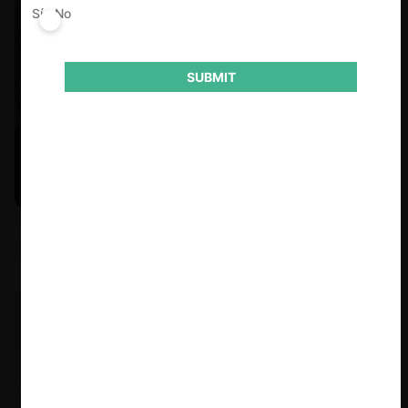
Sí
No
SUBMIT
Felipe Castro y Mauricio Garetto |
24.06.2026
Estudio de mercado de la educación (con Felipe Castro y
Mauricio Garetto)