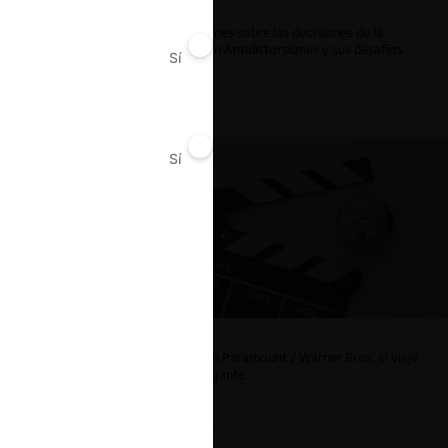
Reflexiones sobre las decisiones de la
Comisión Antidistorsiones y sus desafíos
Sí
No
futuros
Sí
No
La fusión Paramount / Warner Bros: el viaje
de un gigante