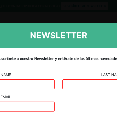
QUIPO
CONTACTO
PUBLICA CON NOSOTROS
SUSCRÍBETE AL NEWSLETTER
NEWSLETTER
Libros
Opinión
Podcast
t Busy For You fined in Chi
uscríbete a nuestro Newsletter y entérate de las últimas novedade
NAME
LAST N
EMAIL
Guard