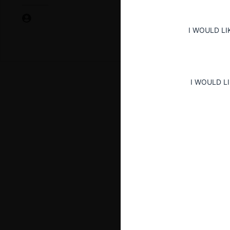
I WOULD LI
I WOULD L