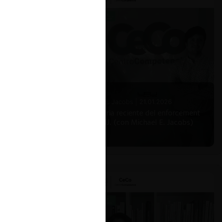
Michael E. Jacobs |
21.01.2026
La historia reciente del enforcement
en EE.UU. (con Michael E. Jacobs)