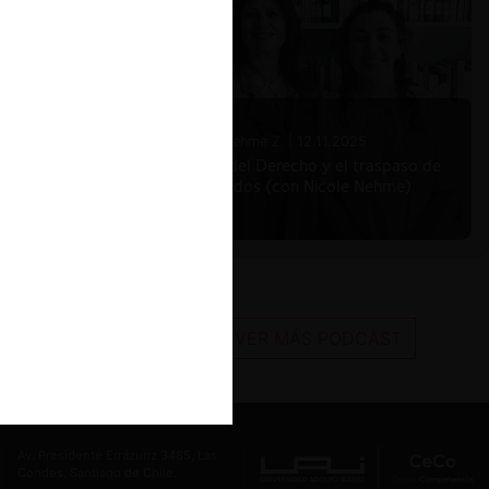
Nicole Nehme Z. |
12.11.2025
El arte del Derecho y el traspaso de
los legados (con Nicole Nehme)
VER MÁS PODCAST
Av. Presidente Errázuriz 3485, Las
Condes, Santiago de Chile.