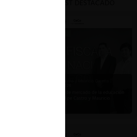
PODCAST DESTACADO
Felipe Castro y Mauricio Garetto |
24.06.2026
Estudio de mercado de la educación
(con Felipe Castro y Mauricio
Garetto)