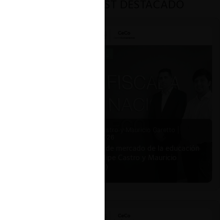
PODCAST DESTACADO
Felipe Castro y Mauricio Garetto |
24.06.2026
Estudio de mercado de la educación
(con Felipe Castro y Mauricio
Garetto)