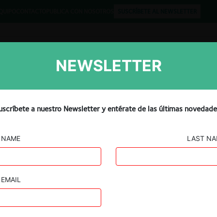
QUIPO
CONTACTO
PUBLICA CON NOSOTROS
SUSCRÍBETE AL NEWSLETTER
NEWSLETTER
Libros
Opinión
Podcast
s que incurren bid-rigging
uscríbete a nuestro Newsletter y entérate de las últimas novedade
lemencia más estrictas en
NAME
LAST N
EMAIL