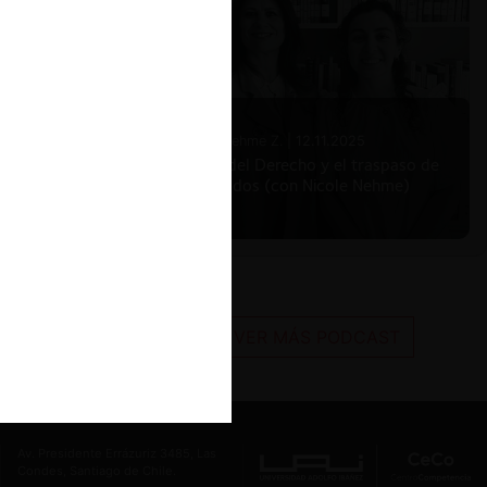
Nicole Nehme Z. |
12.11.2025
El arte del Derecho y el traspaso de
los legados (con Nicole Nehme)
VER MÁS PODCAST
Av. Presidente Errázuriz 3485, Las
Condes, Santiago de Chile.