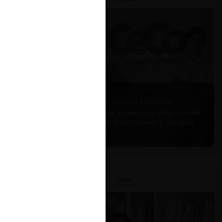
Michael E. Jacobs |
21.01.2026
La historia reciente del enforcement
en EE.UU. (con Michael E. Jacobs)