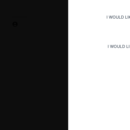
I WOULD LI
I WOULD L