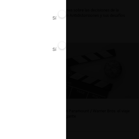
ar
Reflexiones sobre las decisiones de la
Comisión Antidistorsiones y sus desafíos
Sí
No
futuros
Sí
No
La fusión Paramount / Warner Bros: el viaje
de un gigante