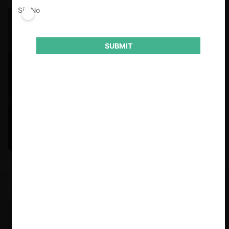
Sí
No
SUBMIT
Felipe Castro y Mauricio Garetto |
24.06.2026
Estudio de mercado de la educación (con Felipe Castro y
Mauricio Garetto)