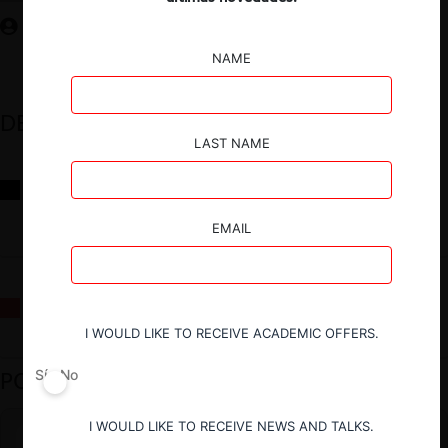
NAME
DESTACADOS
LAST NAME
Reflexiones sobre las decisiones de la Comisión Antidistorsiones y
sus desafíos futuros
EMAIL
La fusión Paramount / Warner Bros: el viaje de un gigante
I WOULD LIKE TO RECEIVE ACADEMIC OFFERS.
PODCAST DESTACADO
Sí
No
I WOULD LIKE TO RECEIVE NEWS AND TALKS.