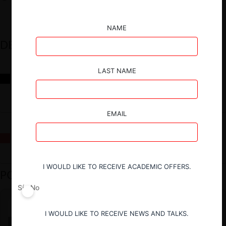
NAME
DESTACADOS
LAST NAME
Reflexiones sobre las decisiones de la Comisión Antidistorsiones y
sus desafíos futuros
EMAIL
La fusión Paramount / Warner Bros: el viaje de un gigante
I WOULD LIKE TO RECEIVE ACADEMIC OFFERS.
PODCAST DESTACADO
Sí
No
I WOULD LIKE TO RECEIVE NEWS AND TALKS.