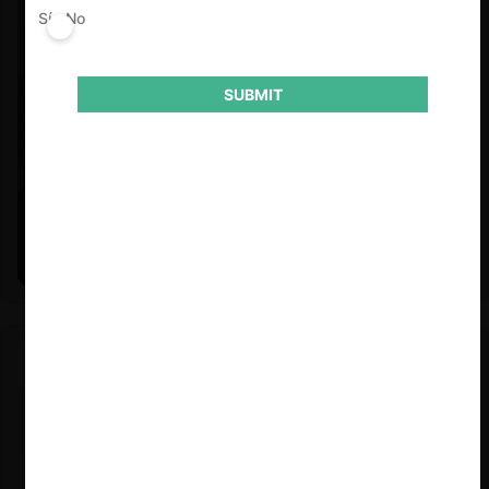
Sí
No
SUBMIT
Felipe Castro y Mauricio Garetto |
24.06.2026
Estudio de mercado de la educación (con Felipe Castro y
Mauricio Garetto)