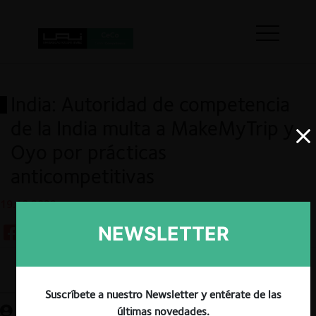
India: Autoridad de competencia
de la India multa a MakeMyTrip y
Oyo por prácticas
anticompetitivas
19.10.2022
NEWSLETTER
Guardar
Suscríbete a nuestro Newsletter y entérate de las
últimas novedades.