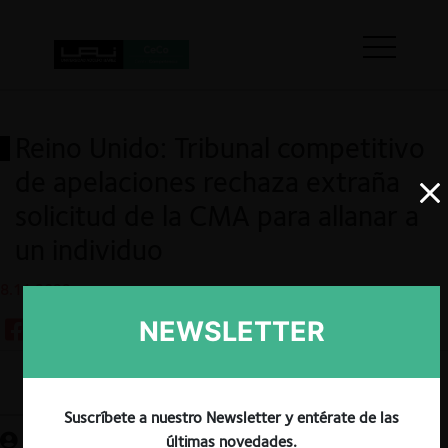
Reino Unido: Tribunal competitivo
de apelaciones rechaza extraña
solicitud de la CMA para allanar a
un individuo
8.11.2023
NEWSLETTER
Guardar
Suscríbete a nuestro Newsletter y entérate de las
últimas novedades.