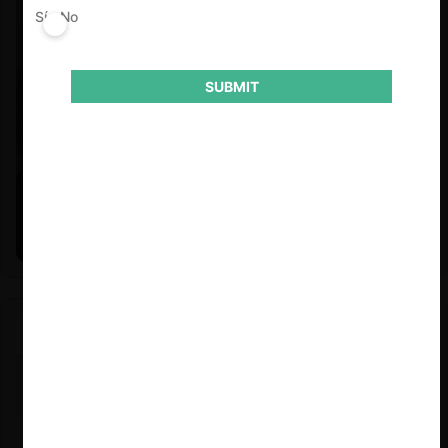
Sí
No
SUBMIT
Felipe Castro y Mauricio Garetto |
24.06.2026
Estudio de mercado de la educación (con Felipe Castro y
Mauricio Garetto)