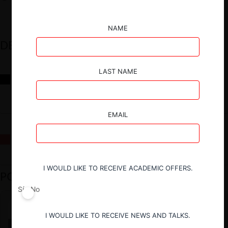
NAME
DESTACADOS
LAST NAME
Reflexiones sobre las decisiones de la Comisión Antidistorsiones y
sus desafíos futuros
EMAIL
La fusión Paramount / Warner Bros: el viaje de un gigante
I WOULD LIKE TO RECEIVE ACADEMIC OFFERS.
PODCAST DESTACADO
Sí
No
I WOULD LIKE TO RECEIVE NEWS AND TALKS.