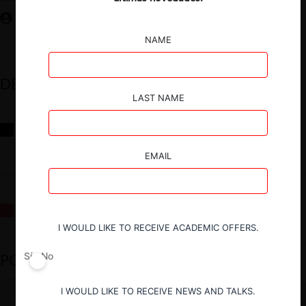
NAME
DESTACADOS
LAST NAME
Reflexiones sobre las decisiones de la Comisión Antidistorsiones y
sus desafíos futuros
EMAIL
La fusión Paramount / Warner Bros: el viaje de un gigante
I WOULD LIKE TO RECEIVE ACADEMIC OFFERS.
PODCAST DESTACADO
Sí
No
I WOULD LIKE TO RECEIVE NEWS AND TALKS.