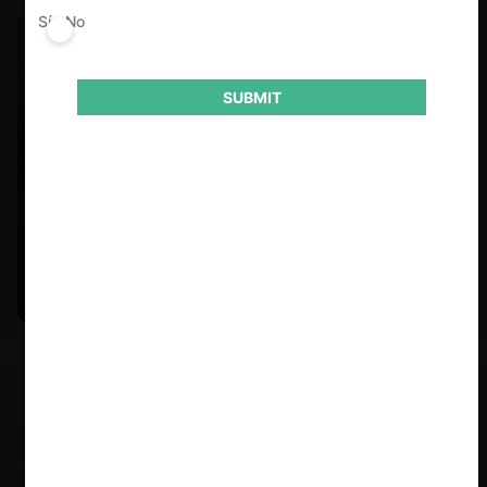
Sí
No
SUBMIT
Felipe Castro y Mauricio Garetto |
24.06.2026
Estudio de mercado de la educación (con Felipe Castro y
Mauricio Garetto)