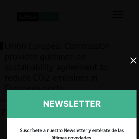
Unión Europea: Commission
provides guidance on
sustainability agreement to
reduce CO2 emissions in
European ports
9.07.2025
NEWSLETTER
Suscríbete a nuestro Newsletter y entérate de las
Guardar
últimas novedades.