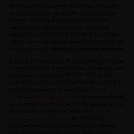
del principio de desasimiento del tribunal, consagrado
en el mismo artículo 182 del CPC. En virtud de este
principio
“[n]otificada una sentencia definitiva o
interlocutoria a alguna de las partes, no podrá el
tribunal que la dictó alterarla o modificarla en manera
alguna”
, por lo que cualquier pretensión para alterar del
fondo de lo resuelto
deberá ser considerada inadmisible
.
El artículo en comento solo se pronuncia respecto de las
sentencia definitivas o interlocutorias. Sin embargo, en el
procedimiento de consulta NC-449-2020, el TDLC
conoció de un recurso de ARE que buscaba aclarar una
resolución de término (ver nota de CeCo:
Subtel:
reordenamiento de espectro y 5g
). El futuro de este ARE
aún se encuentra en manos de la Corte Suprema, que se
encuentra actualmente conociendo del
recurso de
hecho rol CS N° 7895–2023
. No obstante, la
procedencia del ARE en procedimientos de consulta,
pareciera ser algo pacífico para las partes de este