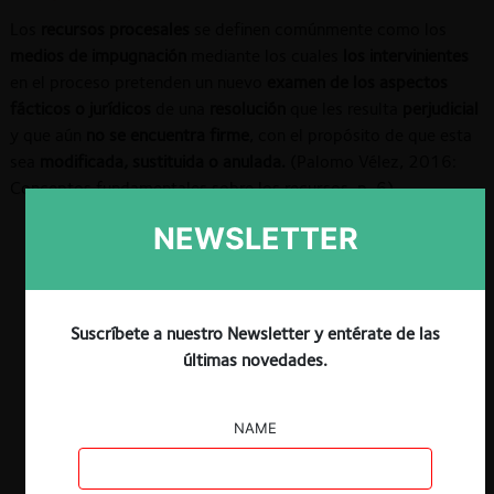
Los
recursos procesales
se definen comúnmente como los
medios de impugnación
mediante los cuales
los intervinientes
en el proceso pretenden un nuevo
examen de los aspectos
fácticos o jurídicos
de una
resolución
que les resulta
perjudicial
y que aún
no se encuentra firme
, con el propósito de que esta
sea
modificada, sustituida o anulada.
(Palomo Vélez, 2016:
Conceptos fundamentales sobre los recursos, p. 6).
1.1. Elementos comunes a todo recurso
NEWSLETTER
La doctrina procesal ha identificado ciertos elementos
que se consideran “comunes” a todo recurso (Palomo
Vélez, pp.6-8). Estos serían:
(i)
están consagrados
Suscríbete a nuestro Newsletter y entérate de las
expresamente por
ley
, que además determina su
últimas novedades.
procedimiento y el tribunal que conocerá del mismo;
(ii)
su interposición es
facultativa
para las partes;
(iii)
debe
existir un
agravio
para el recurrente (es decir, algún tipo
NAME
de perjuicio o lesión de un interés procesal);
(iv)
forman
parte del mismo procedimiento que la resolución que se