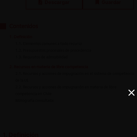
Descargar
Guardar
Contenidos
1. Definición
1.1. Elementos comunes a todo recurso
1.2. Presupuestos procesales de procedencia
1.3. Requisitos de admisibilidad
2. Recursos en materia de libre competencia
2.1. Recursos y acciones de impugnación en el sistema de competencia
de la UE
2.2. Recursos y acciones de impugnación en materia de libre
competencia en Chile
Bibliografía consultada:
1. Definición