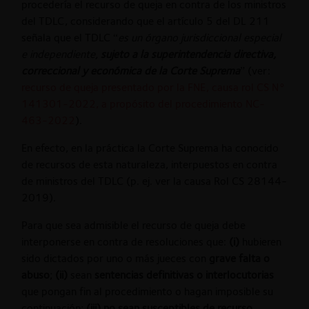
procedería el recurso de queja en contra de los ministros
del TDLC, considerando que el artículo 5 del DL 211
señala que el TDLC “
es un órgano jurisdiccional especial
e independiente,
sujeto a la superintendencia
directiva,
correccional y económica de la Corte Suprema
” (ver:
recurso de queja presentado por la FNE, causa rol CS N°
141301-2022, a propósito del procedimiento NC-
463-2022
).
En efecto, en la práctica la Corte Suprema ha conocido
de recursos de esta naturaleza, interpuestos en contra
de ministros del TDLC (p. ej. ver la causa Rol CS 28144-
2019).
Para que sea admisible el recurso de queja debe
interponerse en contra de resoluciones que:
(i)
hubieren
sido dictados por uno o más jueces con
grave falta o
abuso
;
(ii)
sean
sentencias definitivas o interlocutorias
que pongan fin al procedimiento o hagan imposible su
continuación;
(iii)
no sean susceptibles de recurso