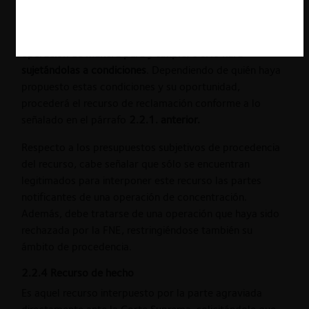
el recurso si confirma o rechaza la resolución de la FNE
(art. 31 bis DL 211). Además, en caso de que esta
última sea revocada,
deberá señalar si aprueba la
operación de manera pura y simple, o si lo hará
sujetándolas a condiciones
. Dependiendo de quién haya
propuesto estas condiciones y su oportunidad,
procederá el recurso de reclamación conforme a lo
señalado en el párrafo
2.2.1. anterior.
Respecto a los presupuestos subjetivos de procedencia
del recurso, cabe señalar que sólo se encuentran
legitimados para interponer este recurso las partes
notificantes de una operación de concentración.
Además, debe tratarse de una operación que haya sido
rechazada por la FNE, restringiéndose también su
ámbito de procedencia.
2.2.4 Recurso de hecho
Es aquel recurso interpuesto por la parte agraviada