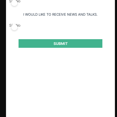
Sí
No
I WOULD LIKE TO RECEIVE NEWS AND TALKS.
ESP
ENG
Sí
No
SUBMIT
Claves
Revisamos los principales nudos de la
revocación por parte de la Corte Suprema de
las sentencias en que el TDLC sancionó por
interlocking a Juan Hurtado, Larraín Vial y
Consorcio (caso 1) y a Consorcio y Banco de
Chile (caso 2).