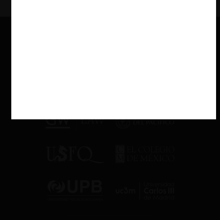
determina por el cargo que este debe ocupar, actividad que por
su índole o entidad solo puede ser desarrollada por una persona
física”.
Sobre que la prohibición
solo recae sobre el
interlocking
directo
Uno de los puntos que levantaron las reclamantes era que la
norma en cuestión solamente sanciona el interlocking horizontal
directo (instancia en que dos empresas que compiten
directamente tienen directores en común), y no se sanciona el
interlocking horizontal indirecto (instancia en que dos matrices
que comparten un director tienen filiales que compiten entre sí).
Esto era relevante, pues los hechos de ambos casos se condecían
con hipótesis de interlocking indirecto. El TDLC habría
sentenciado que la prohibición de interlocking sí alcanzaba dichas
situaciones, por cuanto las empresas de las cuales eran directores