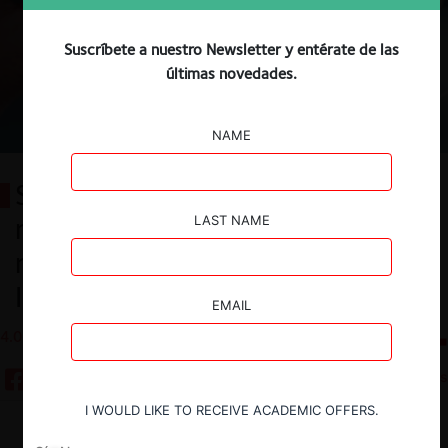
Suscríbete a nuestro Newsletter y entérate de las
últimas novedades.
NAME
Súper lunes: Corte Suprema
revoca sentencias del TDLC y fija
LAST NAME
reglas para la persecución del
Interlocking
EMAIL
4.03.2026
CeCo Chile
5 minutos
I WOULD LIKE TO RECEIVE ACADEMIC OFFERS.
Descargar
Guardar