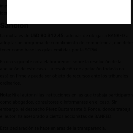
importantes para comprender cómo termina de formarse la
identidad de la LORCPM.
Sanción
La multa es de
USD 80.312,45
, además de obligar a BANRED a
adoptar un programa de cumplimiento de competencia, que debe
tener como base las guías emitidas por la SCPM.
En una siguiente nota elaboraremos sobre la resolución de la
apelación de este caso. La resolución de apelación todavía no
está en firme y puede ser objeto de recursos ante los tribunales
ordinarios.
Nota:
Ni el autor ni las instituciones en las que trabaja participaron
como abogados, consultores o informantes en el caso. Sin
embargo, el despacho Pérez Bustamante & Ponce, donde trabaja
el autor, ha asesorado a ciertos accionistas de BANRED.
Esta declaración se hace en aras de la transparencia.