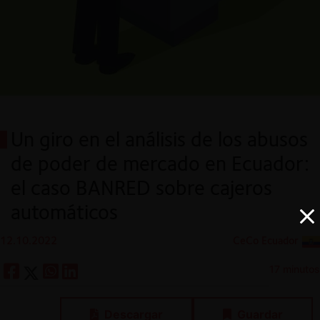
Un giro en el análisis de los abusos
de poder de mercado en Ecuador:
el caso BANRED sobre cajeros
automáticos
12.10.2022
CeCo Ecuador
17 minutos
Descargar
Guardar