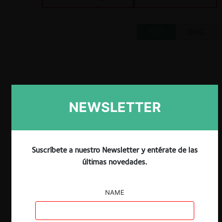
ESP
ENG
Claves
NEWSLETTER
La resolución N°011 de la Junta de
Regulación del Poder de Mercado no es
aplicable para mercados de dos lados.
Suscríbete a nuestro Newsletter y entérate de las
La resolución establece solamente las
últimas novedades.
reglas generales de la LORCPM para la
definición de este tipo de mercados.
La SCPM realiza un análisis del daño
NAME
potencial ocurrido en el pasado
(retrospectivo) sin consideración a los