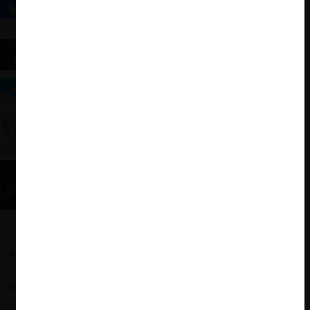
a la libre competencia en Ecuador y las reformas de
la Ley para la fijación del precio de la leche
Las operaciones de concentración de
conglomerado no deberán notificarse en Ecuador
Los cárteles y la prohibición de contratar con la
Administración en el Ecuador: ¿una medida eficaz?
¿Es el precio de sustentación un instrumento
adecuado?
¿Sanciona Ecuador a los carteles hub-and-
spoke?
#CECO CHILE
#CECO ECUADOR
#LANZAMIENTO
#LATINOAMÉRICA
#PLATAFORMA
#ECONOMÍA