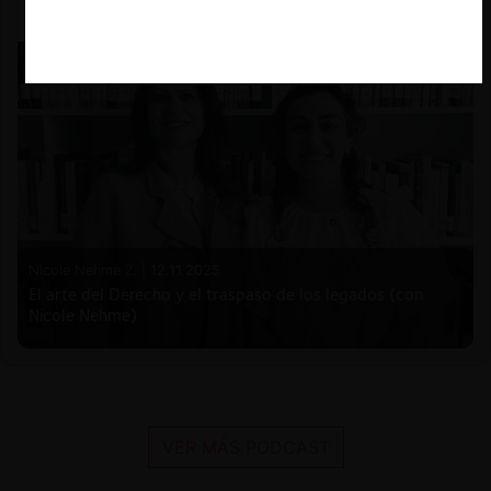
Nicole Nehme Z. |
12.11.2025
El arte del Derecho y el traspaso de los legados (con
Nicole Nehme)
VER MÁS PODCAST