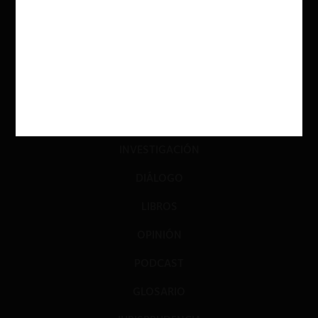
ACTUALIDAD
INVESTIGACIÓN
DIÁLOGO
LIBROS
OPINIÓN
PODCAST
GLOSARIO