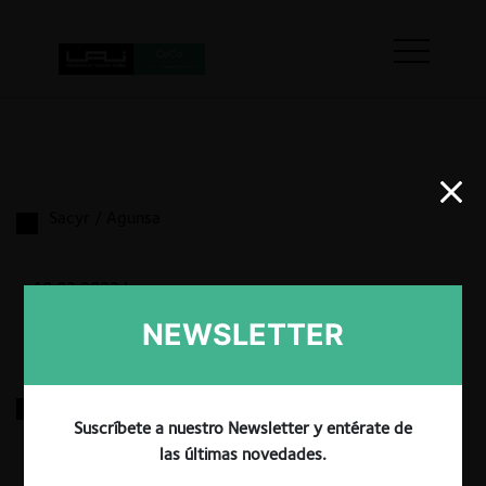
Sacyr / Agunsa
18.03.2022
|
NEWSLETTER
Acciona / Andes
Suscríbete a nuestro Newsletter y entérate de
las últimas novedades.
18.03.2022
|