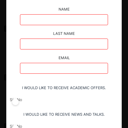
NAME
FNE c. SCL por abuso de posición dominante
LAST NAME
17.03.2022
|
EMAIL
FNE c. LAN por fusión
I WOULD LIKE TO RECEIVE ACADEMIC OFFERS.
17.03.2022
|
Sí
No
I WOULD LIKE TO RECEIVE NEWS AND TALKS.
R.I. sobre participación en concesiones
Sí
No