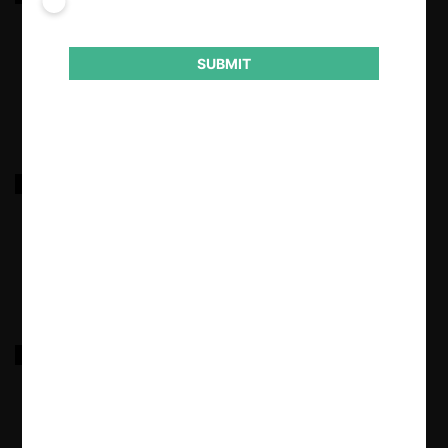
aeroportuarias
SUBMIT
17.03.2022
|
ERN sobre condiciones licitaciones MOP
17.03.2022
|
FNE c. Lan Airlines y Lan Chile Cargo por abuso
17.03.2022
|