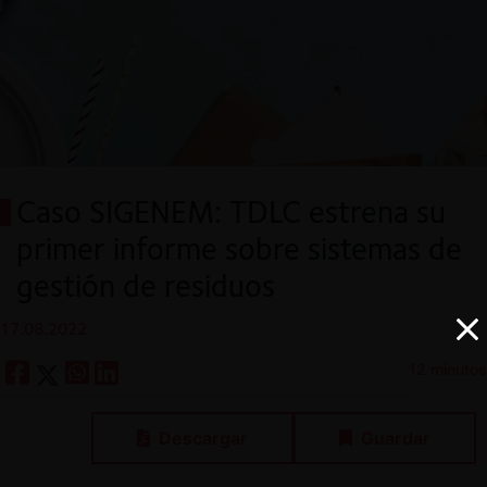
Caso SIGENEM: TDLC estrena su
primer informe sobre sistemas de
gestión de residuos
17.08.2022
12 minutos
Descargar
Guardar