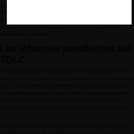
En este punto, el Tribunal resolvió incorporar en las bases de
licitación y Estatutos las sugerencias de la FNE, tales como la
prohibición de pactar exclusividades y garantizar la participación
de municipios en las licitaciones de Sigenem en igualdad de
condiciones, entre otros.
Los informes pendientes del
TDLC
Considerando que se trata del primer informe sobre sistemas de
gestión, tanto los aportes en el procedimiento como la manera en
que el Tribunal resolvió, en definitiva, serán claves en la definición
de los estándares para los otros sistemas colectivos de gestión
similares que actualmente se encuentran en trámite ante el
Tribunal (ver nuestra nota CeCo sobre los informes pendientes
aquí
).
Por de pronto, tanto en las dos solicitudes de aprobación para
sistemas de gestión de neumáticos en desuso (
NC-504-2021
y