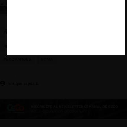
Web3: Una guía para la nueva era del internet
#PRÁCTICAS CONCERTADAS
#CRIPTOMONEDAS
#COLUSIÓN
#BITCOIN
#REINO UNIDO
#EXCHANGES
#CMA
Enrique Espoz S.