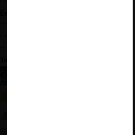
cautelares
”).
Enlaces relacionados:
Presentación de acción colectiva ante la CAT
.
Sitio web oficial de BSV Claims Limited.
Memorándum de Velitor Law
También te puede interesar:
El impacto del blockchain en el derecho de
competencia
TDLC aprueba avenimiento entre empresas de
criptoactivos y Banco BCI
Tensión entre criptoactivos y bancos: el caso entre
RG Corp y Banco Santander por cierre de cuenta
corriente