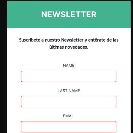
ESP
ENG
NEWSLETTER
Suscríbete a nuestro Newsletter y entérate de las
Claves
últimas novedades.
El 29 de julio del año pasado se presentó
NAME
una acción de clase en contra de cuatro
compañías de
exchange
de
criptomonedas, por supuestas prácticas
anticompetitivas en el mercado del
LAST NAME
intercambio de divisas digitales.
La acción se fundamentó en que los
exchanges
habrían acordado la
EMAIL
eliminación de la moneda “Bitcoin SV” de
sus plataformas, forzando a sus titulares
a modificar esta criptomoneda por