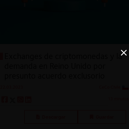
Exchanges de criptomonedas y la
demanda en Reino Unido por
presunto acuerdo exclusorio
22.03.2023
CeCo Chile
13 minutos
Descargar
Guardar