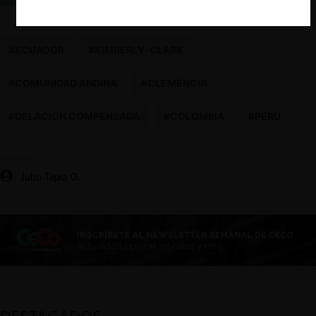
#ECUADOR
#KIMBERLY-CLARK
#COMUNIDAD ANDINA
#CLEMENCIA
#DELACIÓN COMPENSADA
#COLOMBIA
#PERÚ
Julio Tapia O.