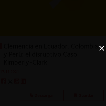
Clemencia en Ecuador, Colombia
y Perú: el disruptivo Caso
Kimberly-Clark
17.11.2021
Descargar
Guardar