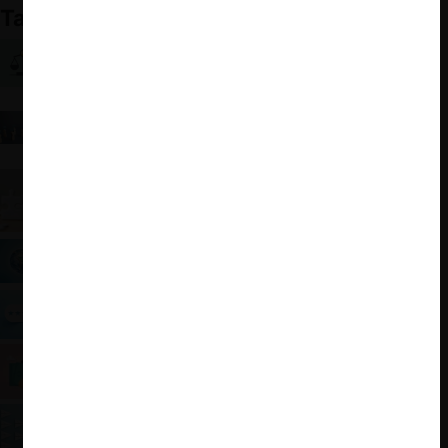
También te puede interesar:
Colusión en la CAN: El sinuoso camino por donde
transita la sentencia del TJCA
Completa Guía del Indecopi sobre indemnizaciones
de daños por infracciones a la competencia y el
guiño a los delatores
Ecuador: las reglas de control de fusiones y
adquisiciones
Hallazgos del Banco Mundial sobre la lucha contra
carteles en Latinoamérica y el Caribe
Ranking GCR 2021: ¿Cómo les fue a las agencias
de competencia de la región?
Recomendaciones del INDECOPI en el Mercado
de Servicios de Pago
William Kovacic: Aprendizaje institucional y
lecciones desde Latinoamérica