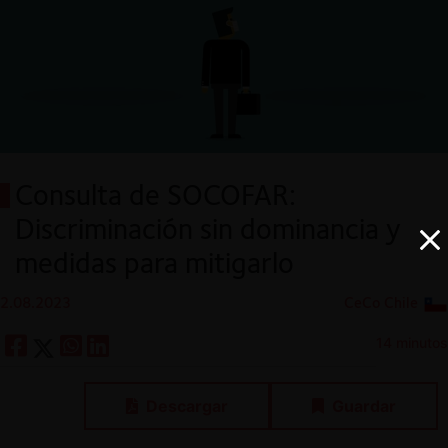
Consulta de SOCOFAR:
Discriminación sin dominancia y
medidas para mitigarlo
2.08.2023
CeCo Chile
14 minutos
Descargar
Guardar