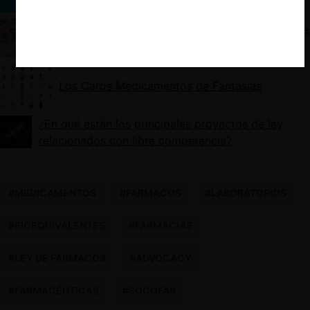
consulta que el TDLC había declarado inadmisibles
FNE en el Senado: mercado farmacéutico requiere
reforma estructural
Los Caros Medicamentos de Fantasías
¿En qué están los principales proyectos de ley
relacionados con libre competencia?
#MEDICAMENTOS
#FÁRMACOS
#LABORATORIOS
#BIOEQUIVALENTES
#FARMACIAS
#LEY DE FÁRMACOS
#ADVOCACY
#FARMACÉUTICAS
#SOCOFAR