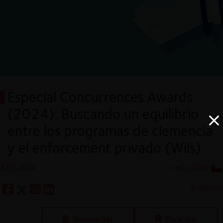
Especial Concurrences Awards
(2024): Buscando un equilibrio
entre los programas de clemencia
y el enforcement privado (Wils)
8.05.2024
CeCo Chile
8 minutos
Descargar
Guardar