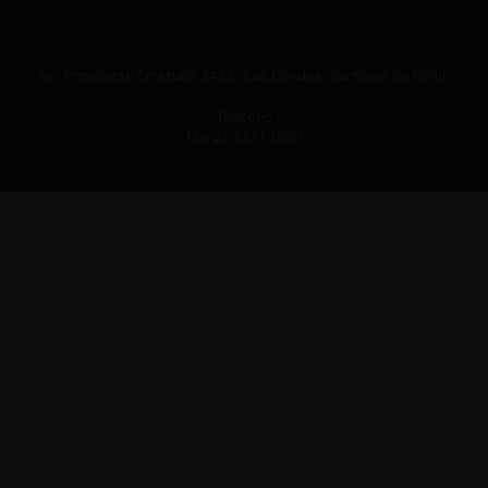
Términos y condiciones y políticas de privacidad
Políticas de Cookies
Av. Presidente Errázuriz 3485, Las Condes, Santiago de Chile.
Teléfono
(56 2) 2331 1000