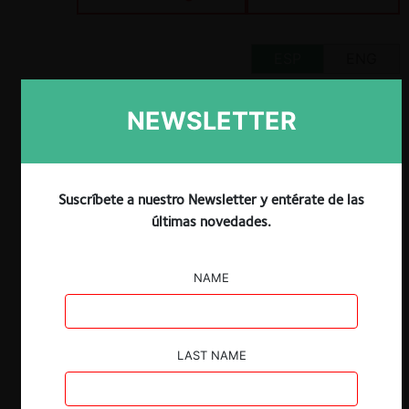
ESP
ENG
NEWSLETTER
Claves
Suscríbete a nuestro Newsletter y entérate de las
El autor plantea que los programas de
últimas novedades.
clemencia contribuyen al
enforcement
de
las autoridades de competencia, pues
NAME
desincentivan la creación y mantención
de los acuerdos entre competidores.
La inmunidad garantizada a los
beneficiarios de programas de clemencia
LAST NAME
puede interferir con la protección de los
intereses perseguidos en las acciones