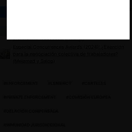
Especial Concurrences Awards (2024): Optimizando
Políticas Industriales (Piechucka, Sauri, Smulders)
Especial Concurrences Awards (2024):
¿Competencia o competidores? El caso de la auto-
preferencia (Jacobson y Wang).
Especial Concurrences Awards (2024): ¿Exención
para la negociación colectiva de trabajadores?
(Melamed y Salop)
#ENFORCEMENT
#LENIENCY
#CARTELES
#PRIVATE ENFORCEMENT
#COMISIÓN EUROPEA
#DELACIÓN COMPENSADA
#INMUNIDAD JURISDICCIONAL