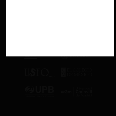
En la licitación ID N°633-43-LR17, la sospecha inicial fue la
ausencia de Habock en el proceso, lo que resultaba inusual para
un actor que estaba entrando al mercado. Sin embargo,
Habock
declaró
que no participaron porque no contaban con aeronaves
que cumplieran las características técnicas requeridas
. La FNE
confirmó que, en años posteriores (2017-2023), Habock no
ofertó helicópteros medianos.
Asimismo, la FNE revisó las licitaciones posteriores y observó que
las empresas investigadas no resultaron adjudicatarias en los
referidos procesos de este segmento.
La decisión de archivo de la FNE
Tras el análisis, la División Anticarteles determinó que no existen
antecedentes suficientes para entablar un requerimiento por
infracción a la libre competencia. Se
concluyó que las conductas
sospechosas iniciales tenían explicaciones comerciales
alternativas razonables, por lo que se recomendó el archivo de la