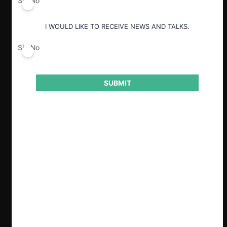
Sí
No
ESP
ENG
I WOULD LIKE TO RECEIVE NEWS AND TALKS.
Sí
No
Clave
SUBMIT
Revisamos el cierre de una investigación de la
FNE, donde indaga posibles conductas
anticompetitivas por parte de Habock,
Calquín y Discovery Air en procesos de
licitaciones de helicópteros para el combate
de incendios forestales. La autoridad
recomendó su archivo al no existir
antecedentes suficientes de coordinación
entre las empresas en el mercado.