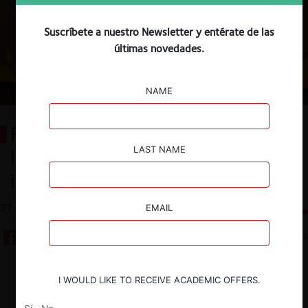
Suscríbete a nuestro Newsletter y entérate de las
últimas novedades.
NAME
FNE descarta coordinación en
LAST NAME
licitaciones de helicópteros para
incendios forestales
27.05.2026
CeCo Chile
EMAIL
5 minutos
Descargar
Guardar
I WOULD LIKE TO RECEIVE ACADEMIC OFFERS.