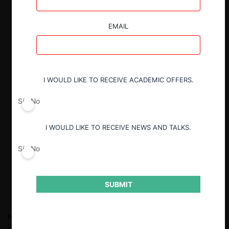
EMAIL
I WOULD LIKE TO RECEIVE ACADEMIC OFFERS.
Sí
No
I WOULD LIKE TO RECEIVE NEWS AND TALKS.
Sí
No
SUBMIT
Nicolás Lewin Muñoz
Abogado de la Pontificia Universidad
Católica de Chile, LLM en Global Competition, Loyola University