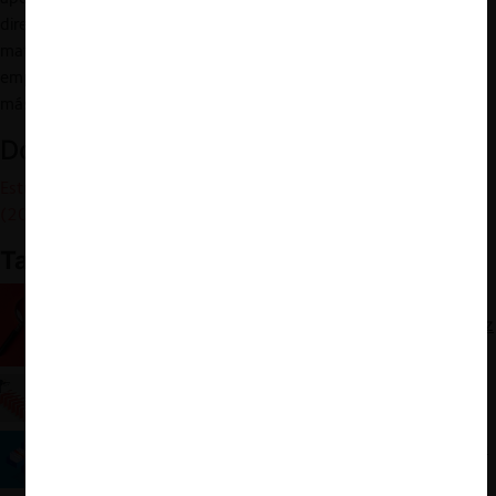
directores, altos ejecutivos y todo grupo de interés sobre esta
materia de enorme importancia para la alta dirección de la
empresa, con la genuina esperanza que nuestra iniciativa sea una
más de muchas que sean realizadas.
Documento relacionado:
Estudio Lewin – Manual de Libre Competencia para Directores
(2021). Ver aquí
También te puede interesar:
Compliance en Latinoamérica: de dulce y agraz
El compliance y los carteles: ¿por qué un buen
programa no exonera de responsabilidad?
La valoración de los programas de compliance en
el derecho comparado