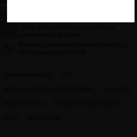
licitaciones municipales de obras públicas
La saga del nuevo sistema tarifario de Transbank
en cuatro episodios (y un final abierto)
OCDE: Medios de Pago y los desafíos en
Latinoamérica y el Caribe
Transbank: Esencia de la Resolución del TDLC y
los recursos ante la Suprema
#MARCAS DE TARJETA
#TC
#INSTRUCCIONES DE CARÁCTER GENERAL
#TARJETAS
#MEDIOS DE PAGO
#MODELO DE CUATRO PARTES
#TDLC
#MASTERCARD