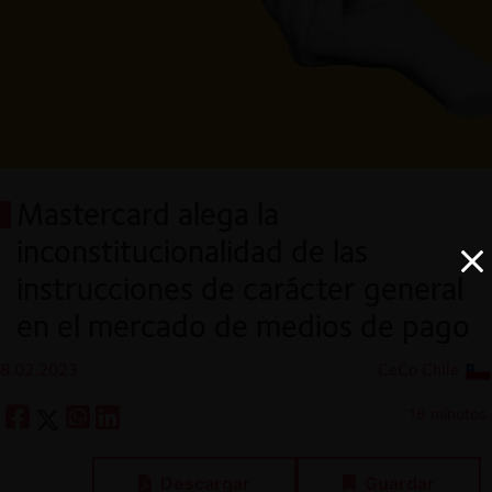
Mastercard alega la
inconstitucionalidad de las
instrucciones de carácter general
en el mercado de medios de pago
8.02.2023
CeCo Chile
16 minutos.
Descargar
Guardar