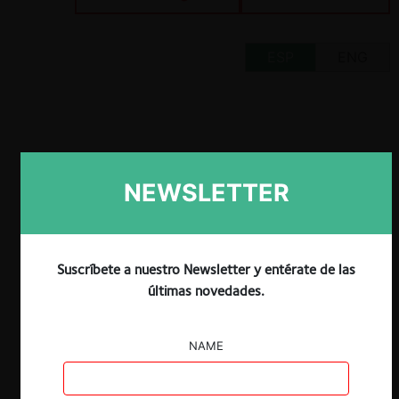
ESP
ENG
Claves:
NEWSLETTER
En mayo de 2022, la
Bundeskatellamt
calificó a Meta como una empresa de
“importancia primordial” para la
Suscríbete a nuestro Newsletter y entérate de las
competencia entre mercados.
últimas novedades.
Como consecuencia de esto, Meta
podría verse sujeto a la observancia de
estándares de conducta más exigentes
NAME
en materia de libre competencia.
Según la autoridad alemana, Facebook