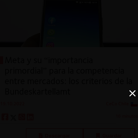
Meta y su “importancia
primordial” para la competencia
entre mercados: los criterios de la
Bundeskartellamt
19.10.2022
CeCo Chile
16 minutos
Descargar
Guardar