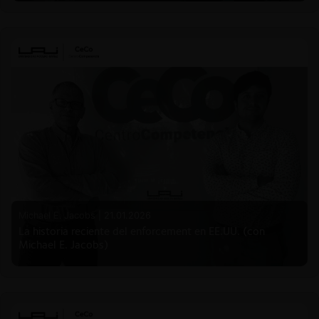
Michael E. Jacobs |
21.01.2026
La historia reciente del enforcement en EE.UU. (con
Michael E. Jacobs)