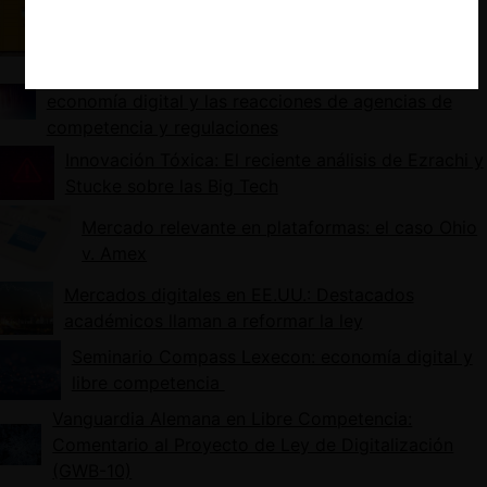
Amazon: la tercera BigTech en caer bajo la Ley
Alemana
El llamado a la cautela de Frédéric Jenny en
economía digital y las reacciones de agencias de
competencia y regulaciones
Innovación Tóxica: El reciente análisis de Ezrachi y
Stucke sobre las Big Tech
Mercado relevante en plataformas: el caso Ohio
v. Amex
Mercados digitales en EE.UU.: Destacados
académicos llaman a reformar la ley
Seminario Compass Lexecon: economía digital y
libre competencia
Vanguardia Alemana en Libre Competencia:
Comentario al Proyecto de Ley de Digitalización
(GWB-10)