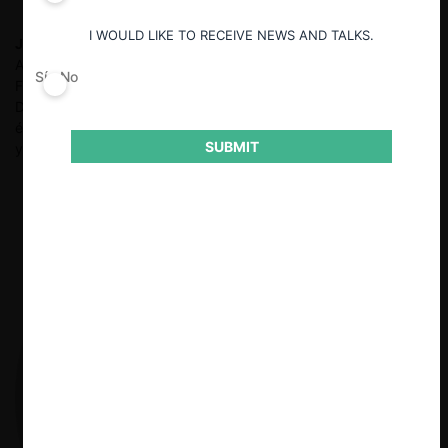
I WOULD LIKE TO RECEIVE NEWS AND TALKS.
Juan Liu S.
Abogado por la Facultad de Derecho de la PUCP.
Asociado del área de Regulación y Competencia de Bullard
Sí
No
Falla Ezcurra +. Cuenta con experiencia en las áreas de
Derecho de la Competencia, Derecho Administrativo (con
énfasis en sectores regulados como Electricidad, Hidrocarburos
SUBMIT
y Telecomunicaciones) y Derecho Corporativo.