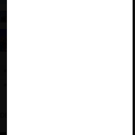
Victoria Cafetera en Territorio Inca: Testimonio
sobre el camino de la P. U. Javeriana en el Moot
2024
Vivir (y ganar) un Moot
#BFE+
#UNIVERSIDAD DEL PACÍFICO
#MOOT
#PERÚ
DESTACADOS
Reflexiones sobre las decisiones de la Comisión Antidistorsiones y