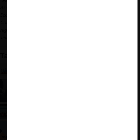
Asociado del área de Regulación y Competencia de Bullard Falla
Ezcurra +. Cuenta con experiencia en las áreas de Derecho de la
Competencia, Derecho Administrativo (con énfasis en sectores
regulados como Electricidad, Hidrocarburos y
Telecomunicaciones) y Derecho Corporativo.
También te puede interesar
27 universidades de 12 países competirán en la
décima edición del Moot de Libre Competencia
E-MOOT de Libre Competencia 2020
La copa se queda en casa: crónica de la victoria
PUCP-UP en el Moot 2025
Moot de Libre Competencia 2023