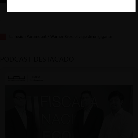
sus desafíos futuros
La fusión Paramount / Warner Bros: el viaje de un gigante
PODCAST DESTACADO