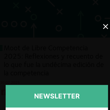
Moot de Libre Competencia
2025: Reflexiones y recuento de
lo que fue la undécima edición de
la competencia
30.07.2025
NEWSLETTER
Descargar
Guardar