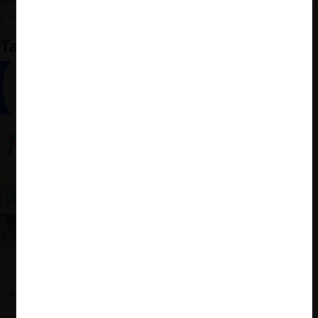
y la Libre Competencia
”).
También te puede interesar
Derecho de la Competencia: Una Guía Global
El carácter global del derecho de la competencia:
Un elemento crucial para entender nuestros
sistemas
La guía global de David Gerber para entender el
derecho competencia
¿Pérdida de liderazgo de EE.UU. en libre
competencia? El análisis de D. Gerber
#GLOBAL
#MONOPOLIZACIÓN