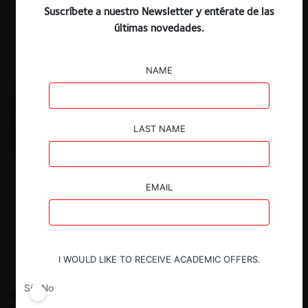
Suscríbete a nuestro Newsletter y entérate de las
últimas novedades.
NAME
LAST NAME
EMAIL
I WOULD LIKE TO RECEIVE ACADEMIC OFFERS.
Sí
No
Juan Pablo Iglesias M.
Abogado Universidad de Chile, LL.M
University of Amsterdam. Coordinador de investigación de