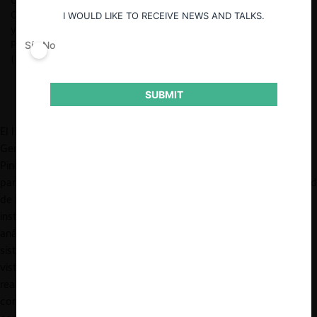
CeCo. Abogado asociado en el grupo de Propiedad Intelectual
I WOULD LIKE TO RECEIVE NEWS AND TALKS.
y Tecnologías de Carey (2015-2022). Diplomado en Derecho y
Política de la Competencia (U. de Chile), en Inteligencia Artificial
Sí
No
(UAI) y en Legal Analytics (UAI).
SUBMIT
El libro “
Derecho de la Competencia: Una Guía Global
” de David
Gerber, recientemente traducido por CeCo (traductor: Joaquín
Pineda), es una obra tan exhaustiva como concisa. Esta
paradójica y virtuosa combinación se logra tanto por la pluralidad
de temas abordados por el autor (p. ej., fines, modelos
institucionales, métodos de análisis, tipología de conductas,
análisis comparado y economía digital), como por la
sistematicidad y claridad en su planteamiento. Así, teniendo a la
vista la historia de los países (y continentes), Gerber logra
realizar una acabada descripción del presente del derecho de la
competencia a nivel global, buscando siempre conectar la teoría