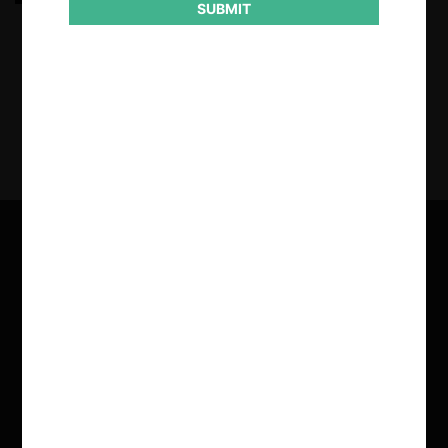
SUBMIT
18.03.2022
|