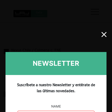
Nexus Chile / Colmena c. FNE
NEWSLETTER
14.09.2022
|
Suscríbete a nuestro Newsletter y entérate de
las últimas novedades.
Colmena / Nueva MasVida
NAME
7.04.2022
|