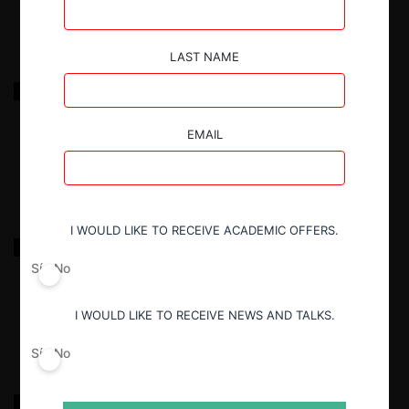
LAST NAME
Clínica Iquique / Redinterclínica
EMAIL
18.03.2022
|
I WOULD LIKE TO RECEIVE ACADEMIC OFFERS.
Santander / Servipag
Sí
No
18.03.2022
|
I WOULD LIKE TO RECEIVE NEWS AND TALKS.
Sí
No
Ideal / Nutrabien