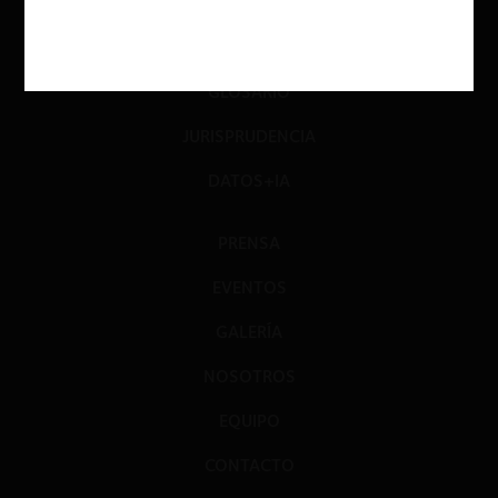
OPINIÓN
PODCAST
GLOSARIO
JURISPRUDENCIA
DATOS+IA
PRENSA
EVENTOS
GALERÍA
NOSOTROS
EQUIPO
CONTACTO