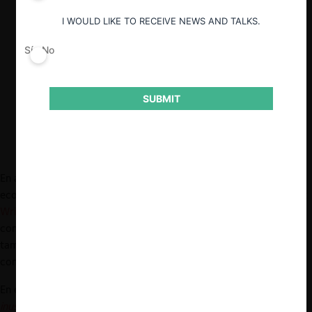
contratantes.
I WOULD LIKE TO RECEIVE NEWS AND TALKS.
También aporta una lectura precisa sobre
consorcios verticales anticompetitivos,
Sí
No
resaltando la necesidad de analizar su
legalidad según los efectos y no solo la
forma.
SUBMIT
En abril de este año, la plataforma especializada en derecho y
economía de la competencia
Concurrences
, otorgó los “
Antitrust
Writing Awards
” a los mejores
artículos académicos
sobre libre
competencia, publicados durante el año
2024
. Por otro lado,
también se premiaron las guías elaboradas por agencias de
competencia, en la categoría
Best Soft Laws & Studies
.
En esta Nota se comenta la
Guía para identificar consorcios
inusuales en las contrataciones públicas
, elaborada por el