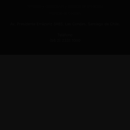
Términos y condiciones y políticas de privacidad
Políticas de Cookies
Av. Presidente Errázuriz 3485, Las Condes, Santiago de Chile.
Teléfono
(56 2) 2331 1000