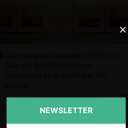
Concurrences Awards (2025): La
Guía del INDECOPI sobre
consorcios en la contratación
estatal
27.05.2025
CeCo Perú
NEWSLETTER
Descargar
Guardar