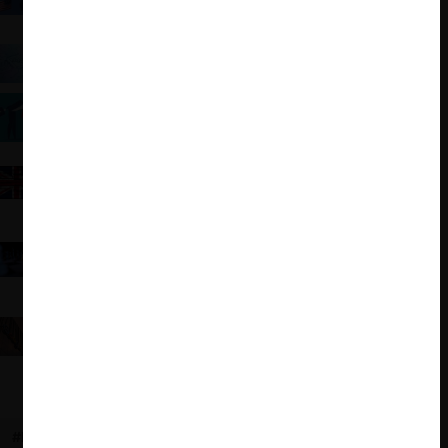
(Nizza y Poncibo)
Concurrences Awards (2025): Precios algorítmicos
y desafíos de regulación (Nazzini y Henderson)
Concurrences Awards (2025): Reexaminando las
killer acquisitions (J. Barnett)
Divergencias en la regulación digital de la Unión
Europea y el Reino Unido, y desafíos en la
implementación de la DMCCA
Geopolítica y mercados digitales: ¿Cuál debe ser la
respuesta europea a los aranceles de la
Administración Trump?
Sentencia contra Google en el mercado de
publicidad (EE.UU.): Las reflexiones de Acemoglu y
otros
#PERÚ
#INDECOPI
#PYMES
#CONSORCIOS