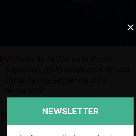
Victoria de WOM en la Corte
Suprema: ¿Es la resolución de una
consulta una sentencia o un
dictamen?
4.10.2023
CeCo Chile
NEWSLETTER
8 minutos
Descargar
Guardar