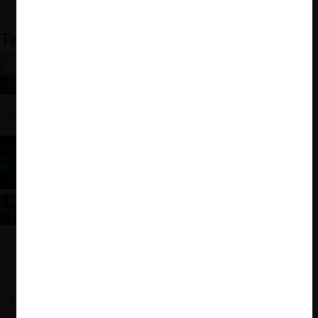
Resolución de la Corte Suprema en el recurso de hecho
También te puede interesar:
Espectro radioeléctrico ¿Deben ser los jueces
quienes resuelvan?
La mirada dinámica de la FNE a propósito del Joint
Venture de telecomunicaciones entre VTR y Claro
SubTel: Reordenamiento de espectro y 5G
TDLC rechazó demanda reconvencional de VTR:
¿es aplicable esta institución del CPC?
#SUBTEL
#RECLAMACIÓN
#CONSULTA
#5G