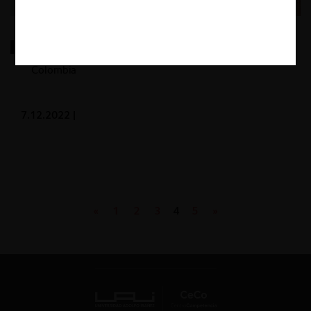
La conciliación en las investigaciones administrativas
sancionatorias de protección de la competencia en
Colombia
7.12.2022
|
«
1
2
3
4
5
»