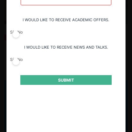
I WOULD LIKE TO RECEIVE ACADEMIC OFFERS.
Sí
No
Lanzamiento de CeCo Colombia: un segundo salto
para este desafiante viaje
I WOULD LIKE TO RECEIVE NEWS AND TALKS.
Sí
No
7.12.2022
| Felipe Irarrázabal Ph. | Director CeCo
SUBMIT