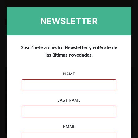
NEWSLETTER
Las Falencias de la Regulación Colombiana de
Control de Concentraciones en la Economía Digital
7.12.2022
| Natalia Fernández L. | CeCo Colombia
Suscríbete a nuestro Newsletter y entérate de
las últimas novedades.
NAME
LAST NAME
EMAIL