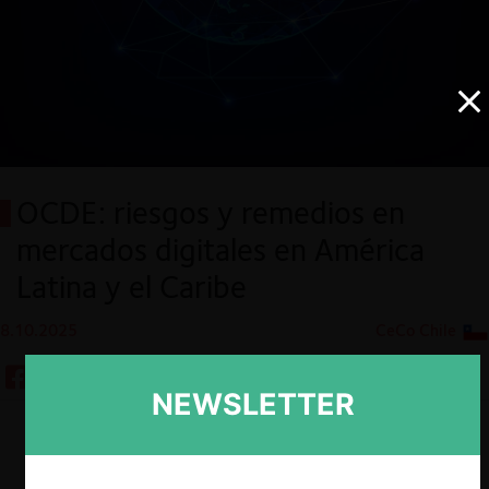
OCDE: riesgos y remedios en
mercados digitales en América
Latina y el Caribe
8.10.2025
CeCo Chile
NEWSLETTER
Descargar
Guardar