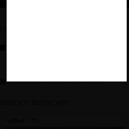
DESTACADOS
Reflexiones sobre las decisiones de la Comisión Antidistorsiones y
sus desafíos futuros
La fusión Paramount / Warner Bros: el viaje de un gigante
PODCAST DESTACADO