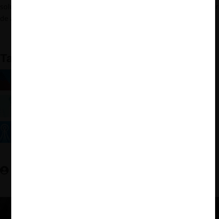
soluciones de jurisdicciones europeas o norteamericanas, sin dejar
de atender al contexto regional.
También te puede interesar
El enforcement de competencia como motor
productivo: Evidencia desde América Latina
OCDE 2025: Propiedad intelectual y libre
competencia en Latinoamérica y el Caribe
OCDE Competition Trends 2025: tendencias en
enforcement y presupuesto de agencias
Valentina Guedeney O.