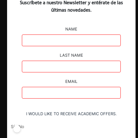
Suscríbete a nuestro Newsletter y entérate de las
ESP
ENG
últimas novedades.
NAME
Claves
LAST NAME
El informe explora los remedios que han
sido utilizados por las autoridades de
América Latina y el Caribe como
EMAIL
herramientas para hacer frente a
problemas de competencia en mercados
digitales, tanto en casos de abuso como
en el control de concentraciones.
I WOULD LIKE TO RECEIVE ACADEMIC OFFERS.
Las investigaciones recientes se han
centrado en los acuerdos de
Sí
No
exclusividad, cláusulas de nación más
favorecida (“NMF”), utilización y