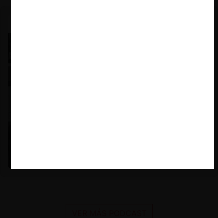
Nicole Nehme Z. |
12.11.2025
El arte del Derecho y el traspaso de los legados (con
Nicole Nehme)
VER MÁS PODCAST